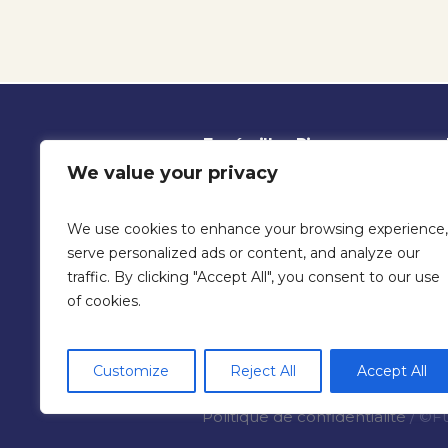
Funérailles Rigon
We value your privacy
Notre entreprise est active
dans tout ce qui touche au
We use cookies to enhance your browsing experience,
secteur funéraire, situé rue
serve personalized ads or content, and analyze our
de Bois de Goutroux 31 à
traffic. By clicking "Accept All", you consent to our use
Monceau-sur-Sambre.
of cookies.
Customize
Reject All
Accept All
Politique de confidentialité
/ ©Fu