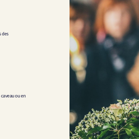
s des
n caveau ou en