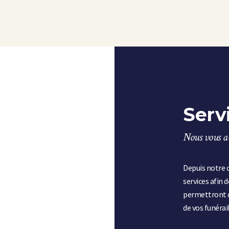
Serv
Nous vous a
Depuis notre 
services afin 
permettront d
de vos funérail