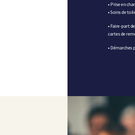
• Prise en cha
• Soins de toi
• Faire-part d
cartes de rem
• Démarches p