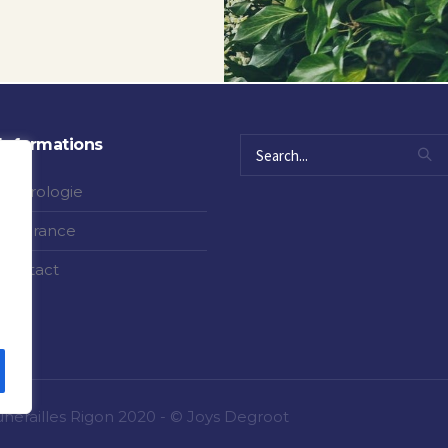
Informations
Nécrologie
Assurance
Contact
nérailles Rigon 2020 - © Joys Degroot