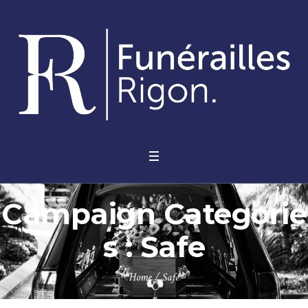
Campaign Categorie
s :
Safe
Home
/
Safe