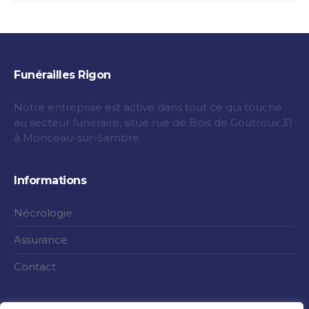
Funérailles Rigon
Notre entreprise est active dans tout ce qui touche
au secteur funéraire, situé rue de Bois de Goutroux 31
à Monceau-sur-Sambre.
Informations
Nécrologie
Assurance
Contact