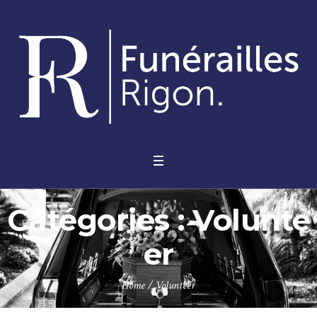
Catégories :
Volunte
er
Home
/
Volunteer