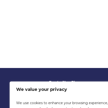
Funérailles Rigon
We value your privacy
Notre entreprise est active dans
ce qui touche au secteur funérai
We use cookies to enhance your browsing experience,
situé rue de Bois de Goutroux 31