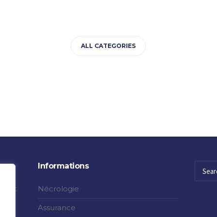
ALL CATEGORIES
Informations
 tout
Nécrologie
re,
Assurance
 à