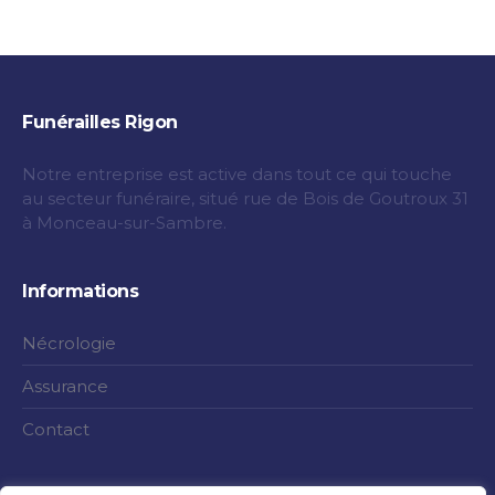
Funérailles Rigon
Notre entreprise est active dans tout ce qui touche
au secteur funéraire, situé rue de Bois de Goutroux 31
à Monceau-sur-Sambre.
Informations
Nécrologie
Assurance
Contact