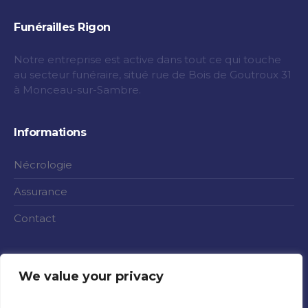
Funérailles Rigon
Notre entreprise est active dans tout ce qui touche
au secteur funéraire, situé rue de Bois de Goutroux 31
à Monceau-sur-Sambre.
Informations
Nécrologie
Assurance
Contact
We value your privacy