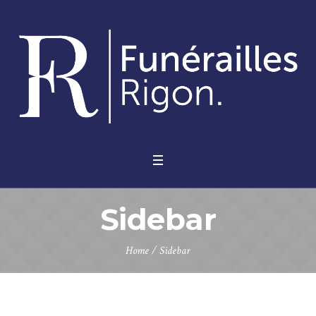
Sidebar
Home
/
Sidebar