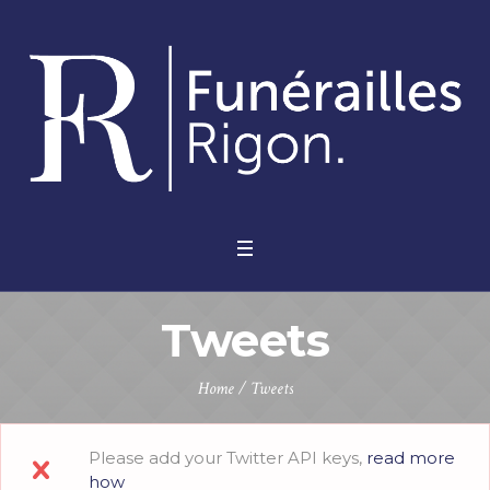
Tweets
Home
/
Tweets
Please add your Twitter API keys,
read more
how