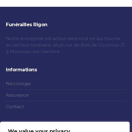
Funérailles Rigon
Notre entreprise est active dans tout ce qui touche
au secteur funéraire, situé rue de Bois de Goutroux 31
à Monceau-sur-Sambre.
Informations
Nécrologie
Assurance
Contact
We value your privacy